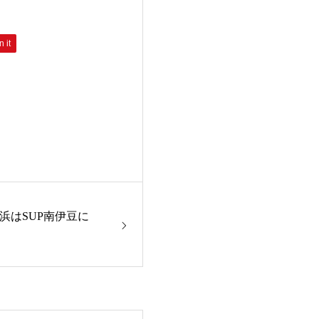
n it
浜はSUP南伊豆に