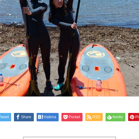
Tweet
Share
Hatena
Pocket
RSS
feedly
Pi